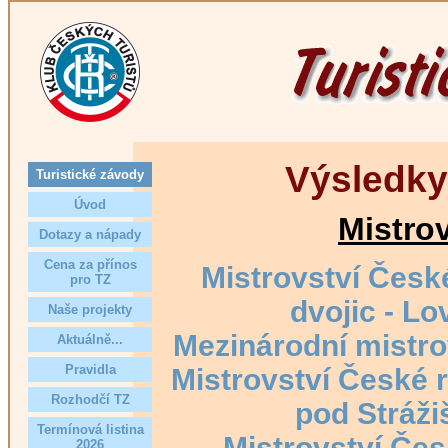
Výsledky
Turistické závody
Úvod
Mistro
Dotazy a nápady
Cena za přínos
Mistrovství Česk
pro TZ
dvojic - Lo
Naše projekty
Mezinárodní mistrov
Aktuálně...
Pravidla
Mistrovství České r
Rozhodčí TZ
pod Stráži
Termínová listina
Mistrovství Čes
2026