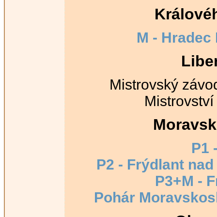
Králové
M - Hradec 
Libe
Mistrovský závod
Mistrovství
Moravsk
P1 
P2 - Frýdlant nad
P3+M - F
Pohár Moravskosl