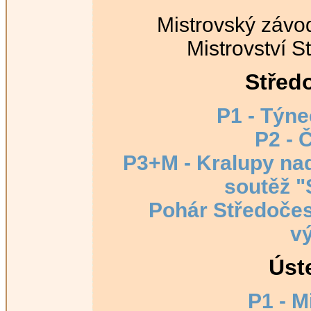
Mistrovský závod
Mistrovství S
Střed
P1 - Týn
P2 - 
P3+M - Kralupy na
soutěž "
Pohár Středočes
v
Úst
P1 - M