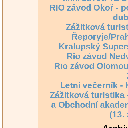
RIO závod Okoř - p
dub
Zážitková turis
Řeporyje/Prah
Kralupský Supers
Rio závod Nedv
Rio závod Olomou
Letní večerník - 
Zážitková turistik
a Obchodní akadem
(13.