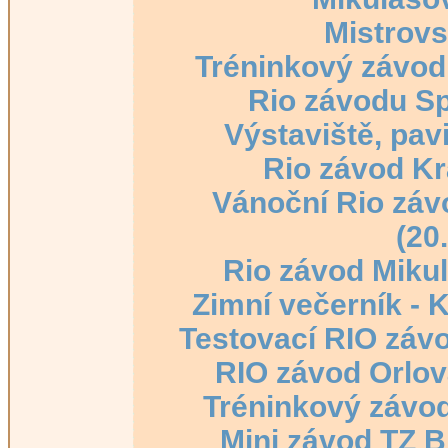
Mistrovs
Tréninkový závod 
Rio závodu Sp
Výstaviště, pavi
Rio závod Kr
Vánoční Rio záv
(20
Rio závod Mikul
Zimní večerník - K
Testovací RIO závo
RIO závod Orlová
Tréninkový závod
Mini závod TZ B