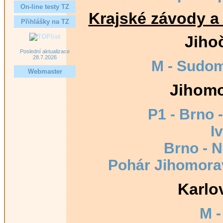
On-line testy TZ
Krajské závody a 
Přihlášky na TZ
Jiho
Poslední aktualizace
28.7.2026
M - Sudom
Webmaster
Jihomo
P1 - Brno 
I
Brno - 
Pohár Jihomora
Karlo
M 