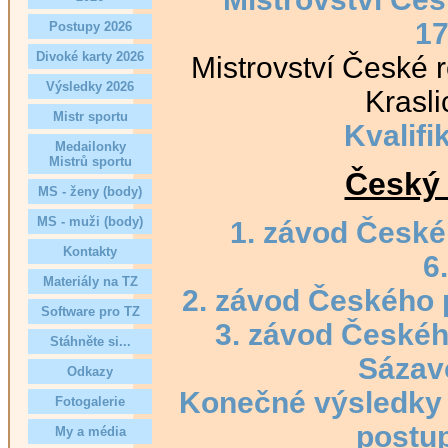
17
Postupy 2026
Divoké karty 2026
Mistrovství České r
Výsledky 2026
Krasli
Mistr sportu
Kvalifi
Medailonky
Mistrů sportu
Český 
MS - ženy (body)
MS - muži (body)
1. závod České
Kontakty
6
Materiály na TZ
2. závod Českého 
Software pro TZ
3. závod Českéh
Stáhněte si...
Sázav
Odkazy
Konečné výsledky
Fotogalerie
postu
My a média