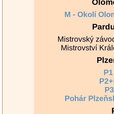
Olomo
M - Okolí Ol
Pardu
Mistrovský závod
Mistrovství Krá
Plze
P1 
P2+
P3
Pohár Plzeňs