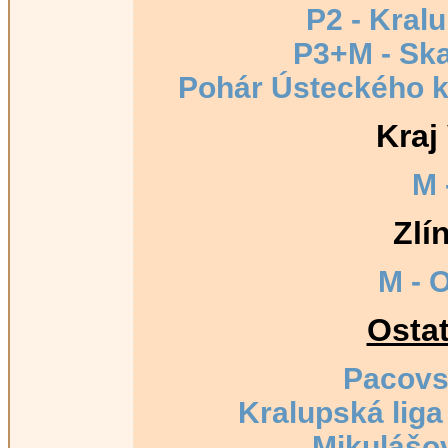
P2 - Kral
P3+M - Ska
Pohár Ústeckého k
Kraj
M 
Zlí
M - 
Osta
Pacovs
Kralupská liga
Mikulášo